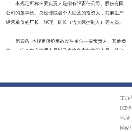
本规定所称主要负责人是指有限责任公司、股份有限
公司的董事长、总经理或者个人经营的投资人，其他生产
经营单位的厂长、经理、矿长（含实际控制人）等人员。
第四条 本规定所称事故发生单位主要负责人、其他负
责人、安全生产管理人员以及直接负责的主管人员、其他
直接责任人员的上一年年收入，属于国有生产经营单位
的，是指该单位上级主管部门所确定的上一年年收入总
额；属于非国有生产经营单位的，是指经财务、税务部门
核定的上一年年收入总额。
生产经营单位提供虚假资料或者由于财务、税务部门
主办
无法核定等原因致使有关人员的上一年年收入难以确定
ICP
的，按照下列办法确定：
地址
（一）主要负责人的上一年年收入，按照本省、自治
网站